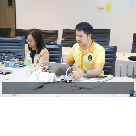
[ดาวน์โหลด]