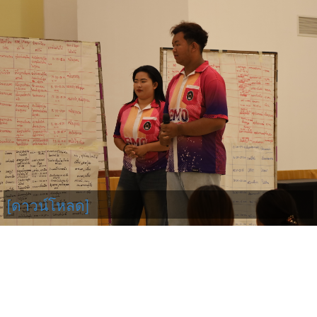
[ดาวน์โหลด]