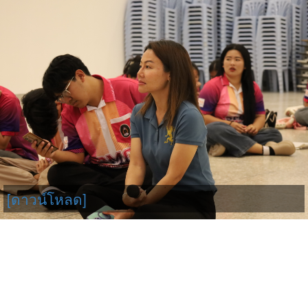
[ดาวน์โหลด]