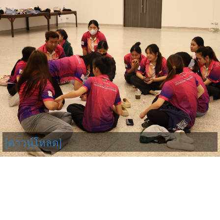
[ดาวน์โหลด]