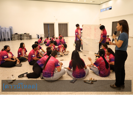
[ดาวน์โหลด]