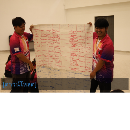
[ดาวน์โหลด]