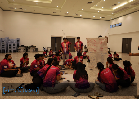
[ดาวน์โหลด]