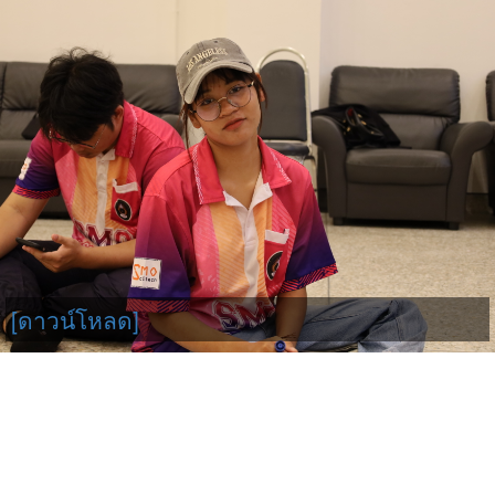
[ดาวน์โหลด]