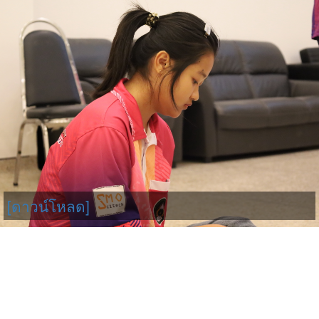
[ดาวน์โหลด]