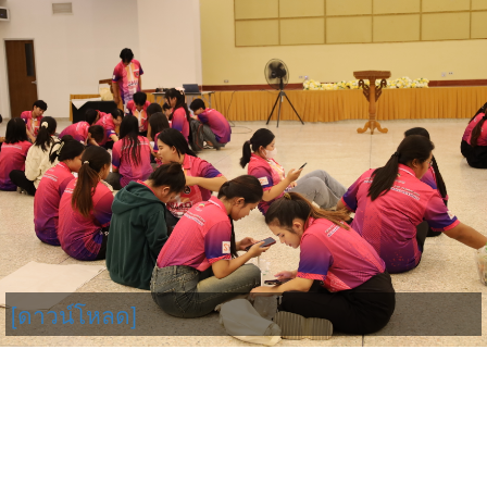
[ดาวน์โหลด]