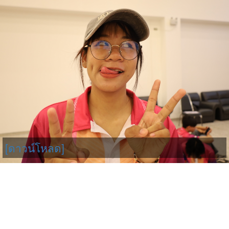
[ดาวน์โหลด]