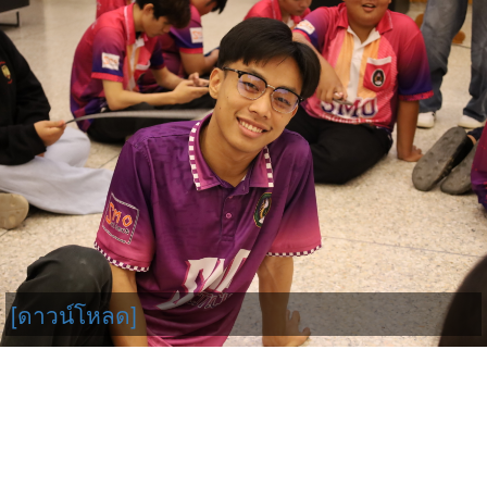
[ดาวน์โหลด]