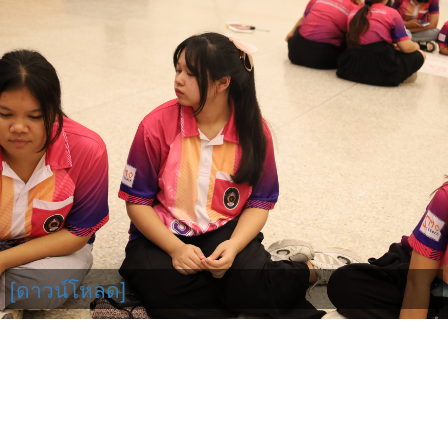
[ดาวน์โหลด]