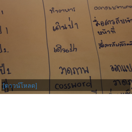
[ดาวน์โหลด]