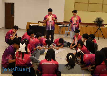
[ดาวน์โหลด]