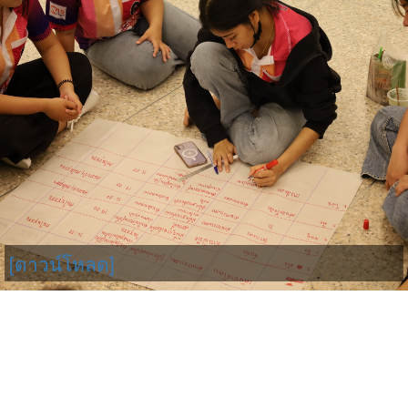
[ดาวน์โหลด]