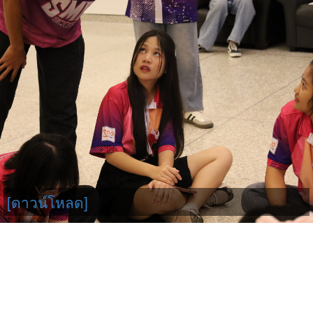
[ดาวน์โหลด]