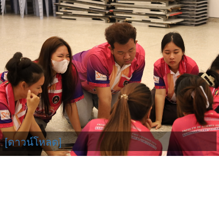
[ดาวน์โหลด]