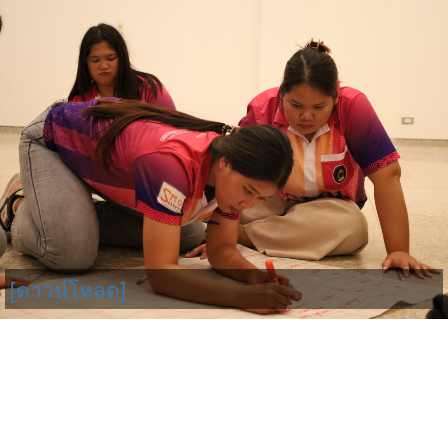
[ดาวน์โหลด]