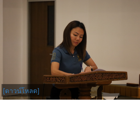
[ดาวน์โหลด]