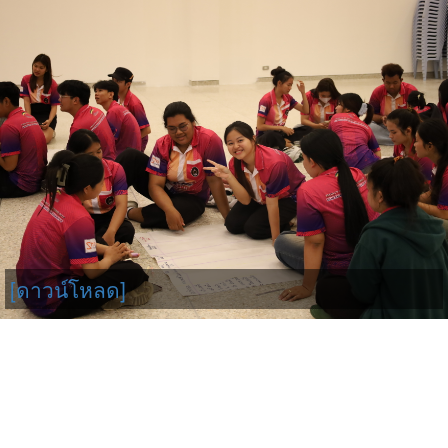
[ดาวน์โหลด]