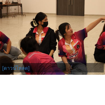
[ดาวน์โหลด]