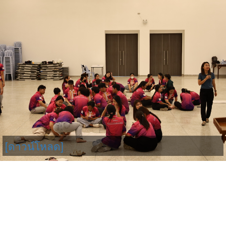
[ดาวน์โหลด]