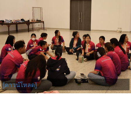
[ดาวน์โหลด]