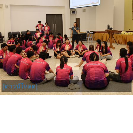
[ดาวน์โหลด]