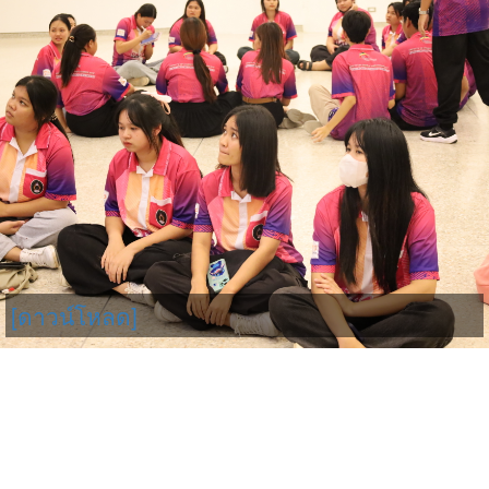
[ดาวน์โหลด]