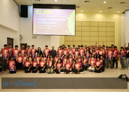
[ดาวน์โหลด]