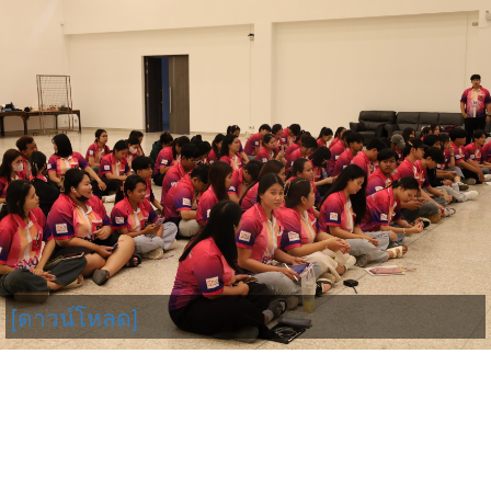
[ดาวน์โหลด]