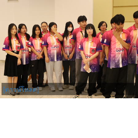
[ดาวน์โหลด]