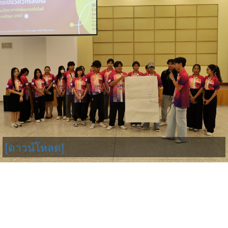
[ดาวน์โหลด]