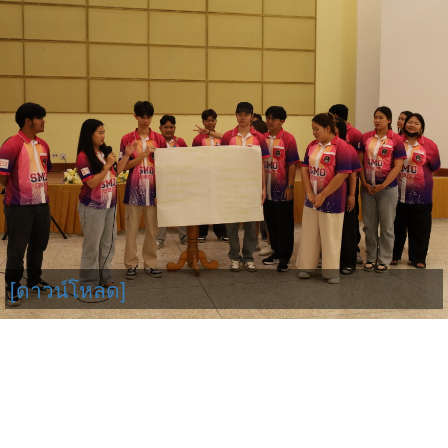
[ดาวน์โหลด]