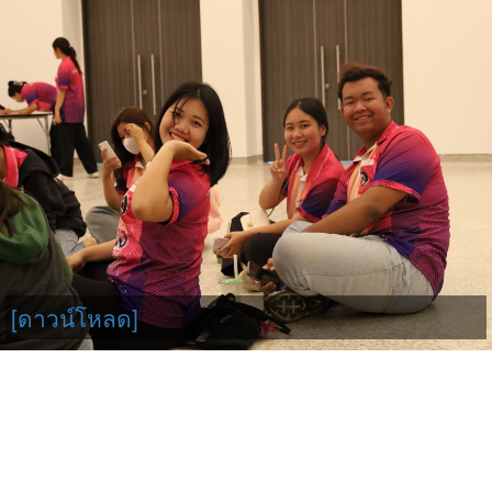
[ดาวน์โหลด]