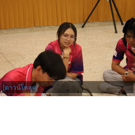
[ดาวน์โหลด]