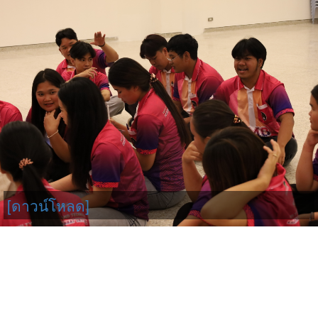
[ดาวน์โหลด]