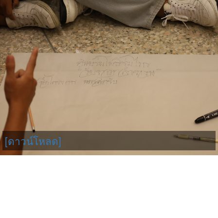
[ดาวน์โหลด]