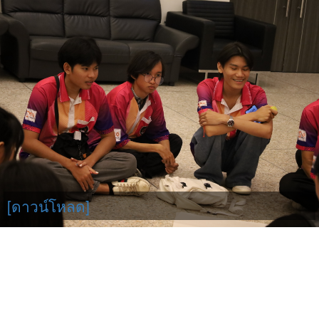
[ดาวน์โหลด]