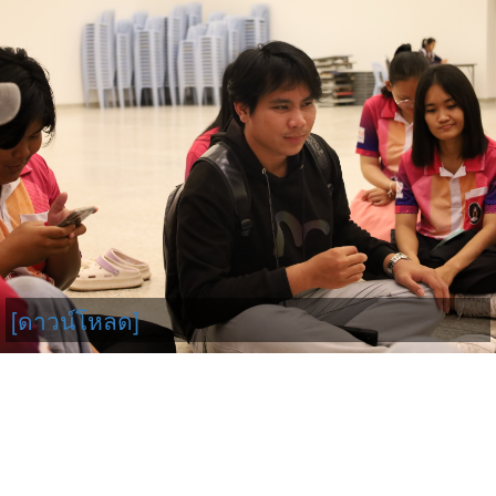
[ดาวน์โหลด]