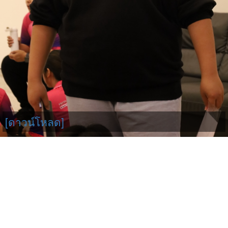
[ดาวน์โหลด]