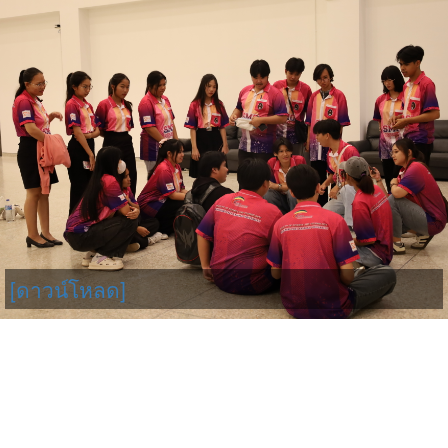
[ดาวน์โหลด]