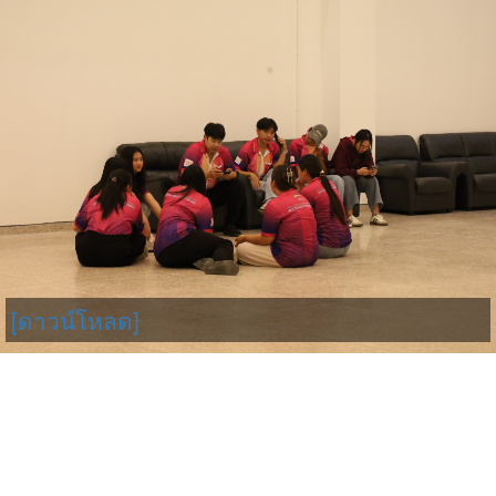
[ดาวน์โหลด]