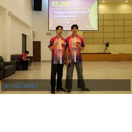
[ดาวน์โหลด]