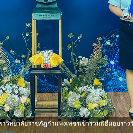
ิทยาลัยราชภัฏกำแพงเพชรเข้าร่วมพิธีมอบรางวัล
โหลด]