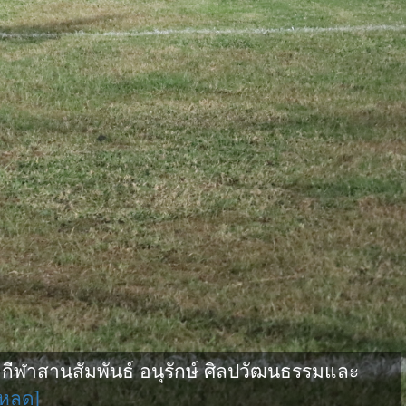
ฬาสานสัมพันธ์ อนุรักษ์ ศิลปวัฒนธรรมและ
โหลด]