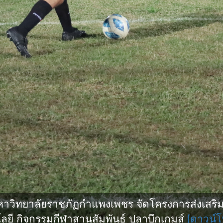
ิทยาลัยราชภัฏกำแพงเพชร จัดโครงการส่งเสริมกี
ยี กิจกรรมกีฬาสานสัมพันธ์ ปลาบึกเกมส์
[ดาวน์