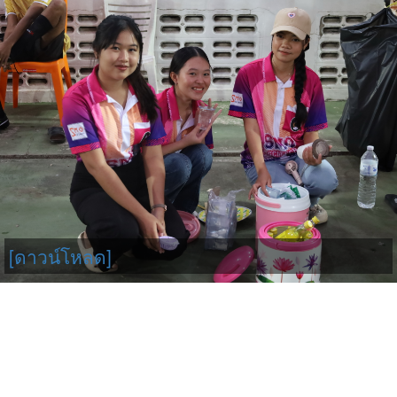
[ดาวน์โหลด]