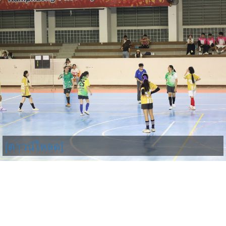
[ดาวน์โหลด]