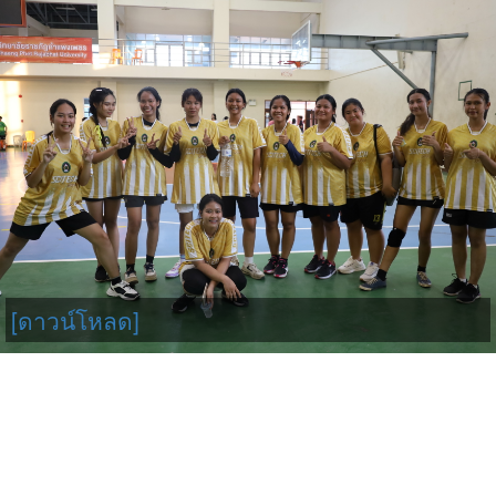
[ดาวน์โหลด]