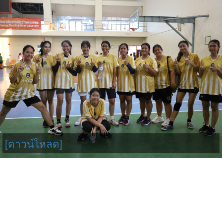
[ดาวน์โหลด]