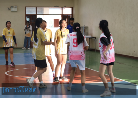
[ดาวน์โหลด]