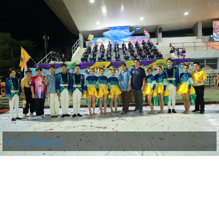
[ดาวน์โหลด]