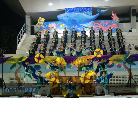
[ดาวน์โหลด]